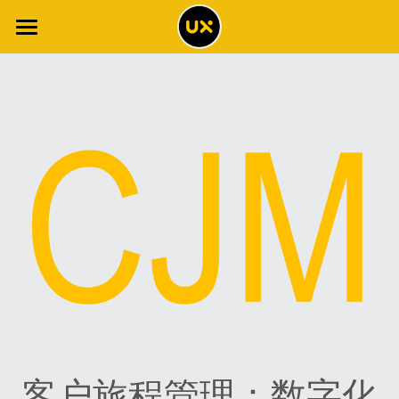
×
博客分类
网站首页
所有博客分类
体验博客
工具清单
场景智能
调查报告
全书解读
全书目录
体验专栏
2021年调查报告
案例集
2020年调查报告
体验词典
概念地图
2019年调查报告
NPS专栏
关于
客户旅程管理：数字化
专题文章
2018年调查报告
客户旅程专栏