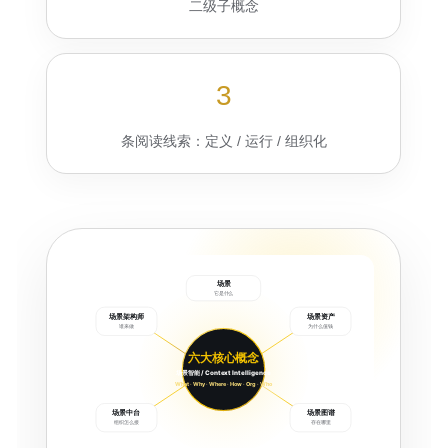
二级子概念
3
条阅读线索：定义 / 运行 / 组织化
场景
它是什么
场景架构师
场景资产
谁来做
为什么值钱
六大核心概念
场景智能 / Context Intelligence
What · Why · Where · How · Org · Who
场景中台
场景图谱
组织怎么接
存在哪里