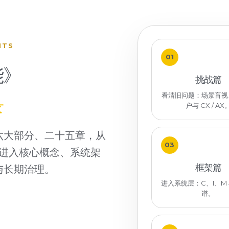
NTS
01
能》
挑战篇
看清旧问题：场景盲视
录
户与 CX / AX
六大部分、二十五章，从
03
进入核心概念、系统架
框架篇
与长期治理。
进入系统层：C、I、M
谱。