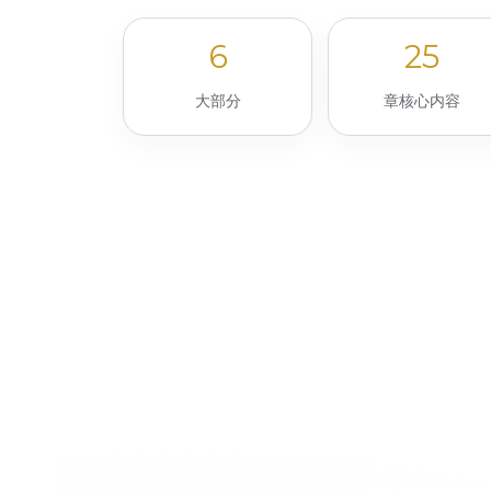
6
25
大部分
章核心内容